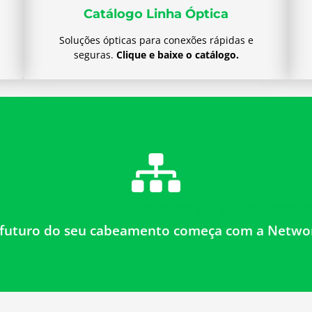
Catálogo Linha Óptica
Soluções ópticas para conexões rápidas e
seguras.
Clique e baixe o catálogo.
Conheça nossos Produtos
Produtos de alto desempenho para redes confiáveis.
s em soluções inteligentes de cabeamento
Tecnologia que conecta, estrutura que garante.
futuro do seu cabeamento começa com a Netwo