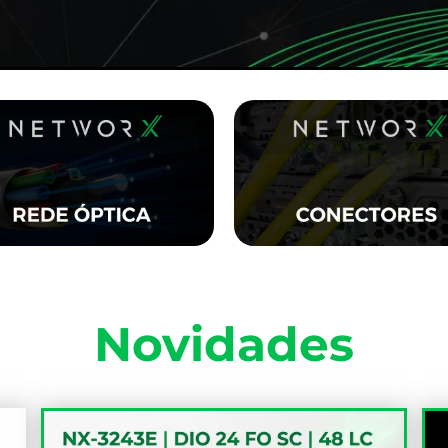
C
C
Novidades