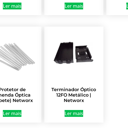
Ler mais
Ler mais
Protetor de
Terminador Óptico
enda Óptica
12FO Metálico |
bete) Networx
Networx
Ler mais
Ler mais