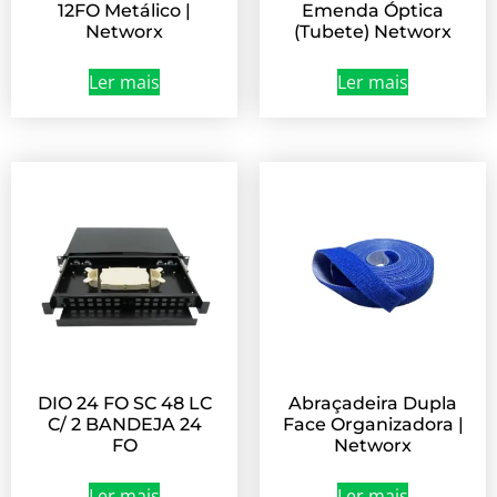
12FO Metálico |
Emenda Óptica
Networx
(Tubete) Networx
Ler mais
Ler mais
DIO 24 FO SC 48 LC
Abraçadeira Dupla
C/ 2 BANDEJA 24
Face Organizadora |
FO
Networx
Ler mais
Ler mais