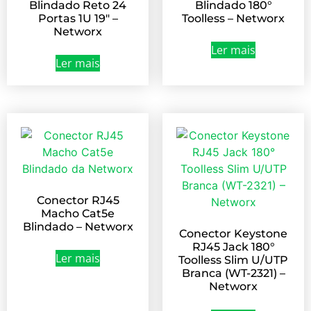
Blindado Reto 24
Blindado 180°
Portas 1U 19″ –
Toolless – Networx
Networx
Ler mais
Ler mais
Conector RJ45
Macho Cat5e
Blindado – Networx
Conector Keystone
RJ45 Jack 180°
Ler mais
Toolless Slim U/UTP
Branca (WT-2321) –
Networx