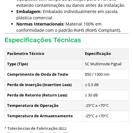
evitando contaminações ou danos antes da instalação.
Embalagem:
Embalado individualmente em sacola
plástica comercial.
Normas Internacionais:
Material 100% em
conformidade com o padrão RoHS (RoHS Compliant).
Especificações Técnicas
Parâmetro Técnico
Especificação
Type (Tipo)
SC Multimode Pigtail
Comprimento de Onda de Teste
850 / 1300 nm
Perda de Inserção (Insertion Loss)
≤ 0.3 dB
Perda de Retorno (Return Loss)
≥ 30 dB
Temperatura de Operação
-25°C a +70°C
Temperatura de Armazenamento
-25°C a +70°C
*
Tolerâncias de Fabricação (ΔL):