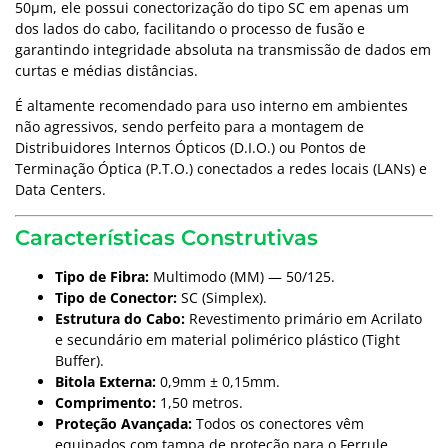
50µm, ele possui conectorização do tipo SC em apenas um
dos lados do cabo, facilitando o processo de fusão e
garantindo integridade absoluta na transmissão de dados em
curtas e médias distâncias.
É altamente recomendado para uso interno em ambientes
não agressivos, sendo perfeito para a montagem de
Distribuidores Internos Ópticos (D.I.O.) ou Pontos de
Terminação Óptica (P.T.O.) conectados a redes locais (LANs) e
Data Centers.
Características Construtivas
Tipo de Fibra:
Multimodo (MM) — 50/125.
Tipo de Conector:
SC (Simplex).
Estrutura do Cabo:
Revestimento primário em Acrilato
e secundário em material polimérico plástico (Tight
Buffer).
Bitola Externa:
0,9mm ± 0,15mm.
Comprimento:
1,50 metros.
Proteção Avançada:
Todos os conectores vêm
equipados com tampa de proteção para o Ferrule,